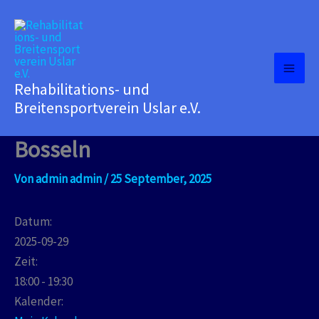
Zum
MAI
Inhalt
ME
springen
Rehabilitations- und
Breitensportverein Uslar e.V.
Bosseln
Von
admin admin
/
25 September, 2025
Datum:
2025-09-29
Zeit:
18:00
-
19:30
Kalender: